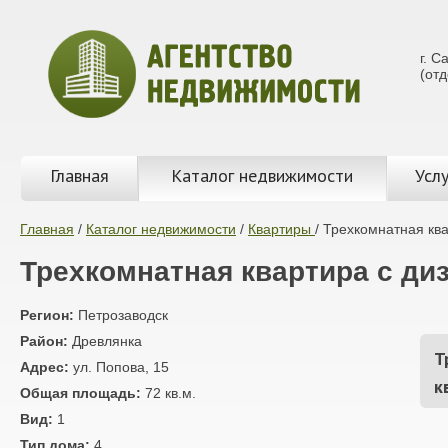
г. С
(от
Главная
Каталог недвижимости
Услу
Главная
/
Каталог недвижимости
/
Квартиры
/
Трехкомнатная ква
Трехкомнатная квартира с ди
Регион:
Петрозаводск
Район:
Древлянка
Т
Адрес:
ул. Попова, 15
к
Общая площадь:
72 кв.м.
Вид:
1
Тип дома:
4