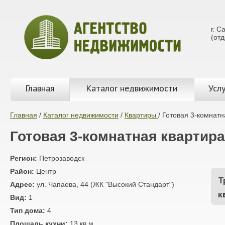
г. С
(от
Главная
Каталог недвижимости
Услу
Главная
/
Каталог недвижимости
/
Квартиры
/
Готовая 3-комнатн
Готовая 3-комнатная квартир
Регион:
Петрозаводск
Район:
Центр
Т
Адрес:
ул. Чапаева, 44 (ЖК "Высокий Стандарт")
к
Вид:
1
Тип дома:
4
Площадь кухни:
13 кв.м.