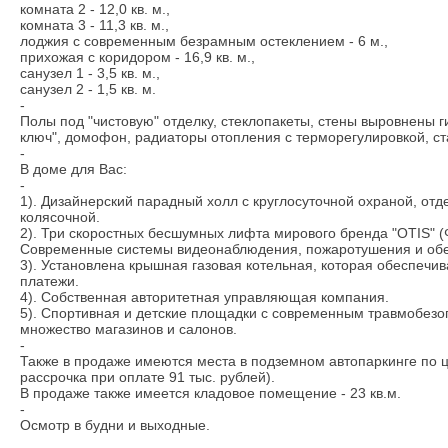
комната 2 - 12,0 кв. м.,
комната 3 - 11,3 кв. м.,
лоджия с современным безрамным остеклением - 6 м.,
прихожая с коридором - 16,9 кв. м.,
санузел 1 - 3,5 кв. м.,
санузел 2 - 1,5 кв. м.
-
Полы под "чистовую" отделку, стеклопакеты, стены выровнены ги
ключ", домофон, радиаторы отопления с терморегулировкой, стал
-
В доме для Вас:
-
1). Дизайнерский парадный холл с круглосуточной охраной, от
колясочной.
2). Три скоростных бесшумных лифта мирового бренда "OTIS" 
Современные системы видеонаблюдения, пожаротушения и обе
3). Установлена крышная газовая котельная, которая обеспечив
платежи.
4). Собственная авторитетная управляющая компания.
5). Спортивная и детские площадки с современным травмобезо
множество магазинов и салонов.
-
Также в продаже имеются места в подземном автопаркинге по 
рассрочка при оплате 91 тыс. рублей).
В продаже также имеется кладовое помещение - 23 кв.м.
-
Осмотр в будни и выходные.