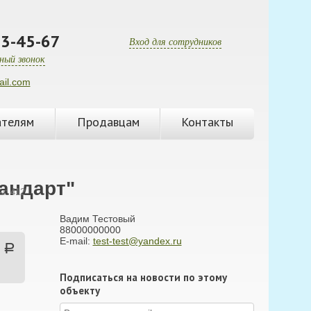
3-45-67
Вход для сотрудников
ный звонок
il.com
ателям
Продавцам
Контакты
андарт"
ы: 412
Вадим Тестовый
88000000000
E-mail:
test-test@yandex.ru
Подписаться на новости по этому
объекту